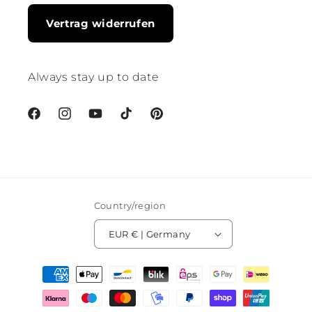
Vertrag widerrufen
Always stay up to date
Facebook
Instagram
YouTube
TikTok
Pinterest
Country/region
EUR € | Germany
Payment
methods