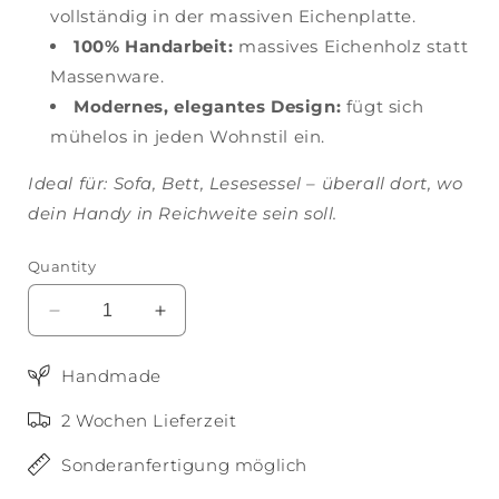
vollständig in der massiven Eichenplatte.
100% Handarbeit:
massives Eichenholz statt
Massenware.
Modernes, elegantes Design:
fügt sich
mühelos in jeden Wohnstil ein.
Ideal für: Sofa, Bett, Lesesessel – überall dort, wo
dein Handy in Reichweite sein soll.
Quantity
Decrease
Increase
quantity
quantity
for
for
Handmade
LUMA
LUMA
|
|
2 Wochen Lieferzeit
COUCHTISCH
COUCHTISCH
|
|
Sonderanfertigung möglich
HANDMADE
HANDMADE