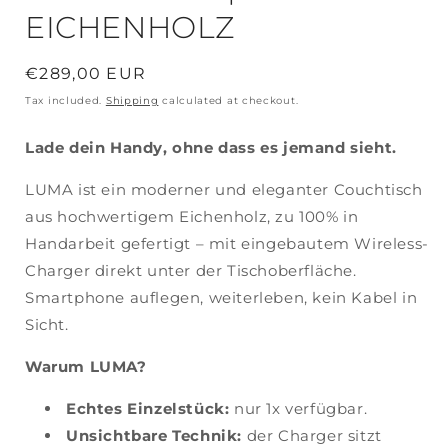
EICHENHOLZ
Regular
€289,00 EUR
price
Tax included.
Shipping
calculated at checkout.
Lade dein Handy, ohne dass es jemand sieht.
LUMA ist ein moderner und eleganter Couchtisch
aus hochwertigem Eichenholz, zu 100% in
Handarbeit gefertigt – mit eingebautem Wireless-
Charger direkt unter der Tischoberfläche.
Smartphone auflegen, weiterleben, kein Kabel in
Sicht.
Warum LUMA?
Echtes Einzelstück:
nur 1x verfügbar.
Unsichtbare Technik:
der Charger sitzt