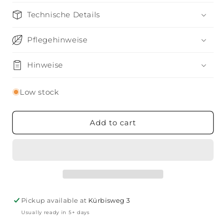
|
|
EICHENHOLZ
EICHENHOLZ
Technische Details
Pflegehinweise
Hinweise
Low stock
Add to cart
Pickup available at
Kürbisweg 3
Usually ready in 5+ days