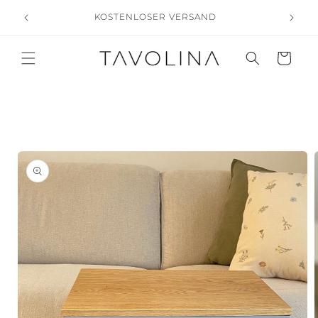
Skip to
 in
KOSTENLOSER VERSAND
content
Cart
Skip to
product
information